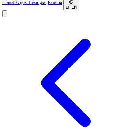
Transliacijos
Tiesiogiai
Parama
LT
EN