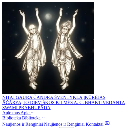
NITAI GAURA ČANDRA ŠVENTYKLA
ĮKŪRĖJAS,
ĀČĀRYA, JO DIEVIŠKOS KILMĖS A. C. BHAKTIVEDANTA
SWAMI PRABHUPĀDA
Apie mus
Apie
Biblioteka
Biblioteka
Naujienos ir Renginiai
Naujienos ir Renginiai
Kontaktai