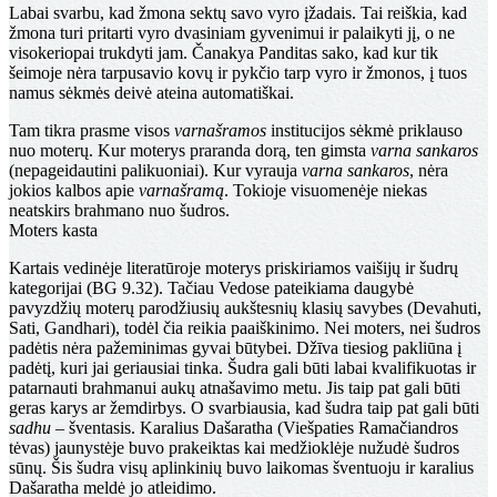
Labai svarbu, kad žmona sektų savo vyro įžadais. Tai reiškia, kad
žmona turi pritarti vyro dvasiniam gyvenimui ir palaikyti jį, o ne
visokeriopai trukdyti jam. Čanakya Panditas sako, kad kur tik
šeimoje nėra tarpusavio kovų ir pykčio tarp vyro ir žmonos, į tuos
namus sėkmės deivė ateina automatiškai.
Tam tikra prasme visos
varnašramos
institucijos sėkmė priklauso
nuo moterų. Kur moterys praranda dorą, ten gimsta
varna sankaros
(nepageidautini palikuoniai). Kur vyrauja
varna sankaros
, nėra
jokios kalbos apie
varnašramą
. Tokioje visuomenėje niekas
neatskirs brahmano nuo šudros.
Moters kasta
Kartais vedinėje literatūroje moterys priskiriamos vaišijų ir šudrų
kategorijai (BG 9.32). Tačiau Vedose pateikiama daugybė
pavyzdžių moterų parodžiusių aukštesnių klasių savybes (Devahuti,
Sati, Gandhari), todėl čia reikia paaiškinimo. Nei moters, nei šudros
padėtis nėra pažeminimas gyvai būtybei. Džīva tiesiog pakliūna į
padėtį, kuri jai geriausiai tinka. Šudra gali būti labai kvalifikuotas ir
patarnauti brahmanui aukų atnašavimo metu. Jis taip pat gali būti
geras karys ar žemdirbys. O svarbiausia, kad šudra taip pat gali būti
sadhu
– šventasis. Karalius Dašaratha (Viešpaties Ramačiandros
tėvas) jaunystėje buvo prakeiktas kai medžioklėje nužudė šudros
sūnų. Šis šudra visų aplinkinių buvo laikomas šventuoju ir karalius
Dašaratha meldė jo atleidimo.