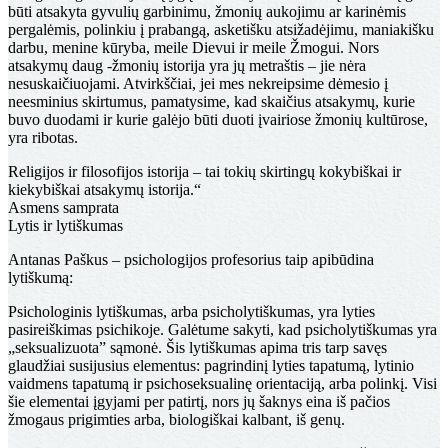
būti atsakyta gyvulių garbinimu, žmonių aukojimu ar karinėmis
pergalėmis, polinkiu į prabangą, asketišku atsižadėjimu, maniakišku
darbu, menine kūryba, meile Dievui ir meile Žmogui. Nors
atsakymų daug -žmonių istorija yra jų metraštis – jie nėra
nesuskaičiuojami. Atvirkščiai, jei mes nekreipsime dėmesio į
neesminius skirtumus, pamatysime, kad skaičius atsakymų, kurie
buvo duodami ir kurie galėjo būti duoti įvairiose žmonių kultūrose,
yra ribotas.
Religijos ir filosofijos istorija – tai tokių skirtingų kokybiškai ir
kiekybiškai atsakymų istorija.“
Asmens samprata
Lytis ir lytiškumas
Antanas Paškus – psichologijos profesorius taip apibūdina
lytiškumą:
Psichologinis lytiškumas, arba psicholytiškumas, yra lyties
pasireiškimas psichikoje. Galėtume sakyti, kad psicholytiš­kumas yra
„seksualizuota” sąmonė. Šis lytiškumas apima tris tarp savęs
glaudžiai susijusius elementus: pagrindinį lyties tapatumą, lytinio
vaidmens tapatumą ir psichoseksualinę orientaciją, arba polinkį. Visi
šie elementai įgyjami per pa­tirtį, nors jų šaknys eina iš pačios
žmogaus prigimties arba, biologiškai kalbant, iš genų.