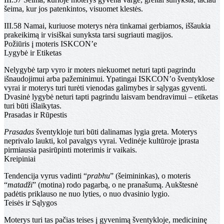
šeima, kur jos patenkintos, visuomet klestės.
III.58
Namai, kuriuose moterys nėra tinkamai gerbiamos, iššaukia
prakeikimą ir visiškai sunyksta tarsi sugriauti magijos.
Požiūris į moteris ISKCON’e
Lygybė ir Etiketas
Nelygybė tarp vyro ir moters niekuomet neturi tapti pagrindu
išnaudojimui arba pažeminimui. Ypatingai ISKCON’o šventyklose
vyrai ir moterys turi turėti vienodas galimybes ir sąlygas gyventi.
Dvasinė lygybė neturi tapti pagrindu laisvam bendravimui – etiketas
turi būti išlaikytas.
Prasadas ir Rūpestis
Prasadas
šventykloje turi būti dalinamas lygia greta. Moterys
neprivalo laukti, kol pavalgys vyrai. Vedinėje kultūroje įprasta
pirmiausia pasirūpinti moterimis ir vaikais.
Kreipiniai
Tendencija vyrus vadinti “
prabhu
” (šeimininkas), o moteris
“
matadži
” (motina) rodo pagarbą, o ne pranašumą. Aukštesnė
padėtis priklauso ne nuo lyties, o nuo dvasinio lygio.
Teisės ir Sąlygos
Moterys turi tas pačias teises į gyvenimą šventykloje, medicininę