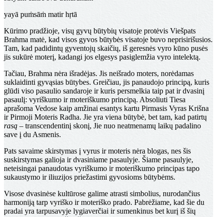
yayā puṁsāṁ matir hṛtā
Kūrimo pradžioje, visų gyvų būtybių visatoje protėvis Viešpats
Brahma matė, kad visos gyvos būtybės visatoje buvo neprisirišusios.
Tam, kad padidintų gyventojų skaičių, iš geresnės vyro kūno pusės
jis sukūrė moterį, kadangi jos elgesys pasiglemžia vyro intelektą.
Tačiau, Brahma nėra išradėjas. Jis neišrado moters, norėdamas
suklaidinti gyvąsias būtybes. Greičiau, jis panaudojo principą, kuris
glūdi viso pasaulio sandaroje ir kuris persmelkia taip pat ir dvasinį
pasaulį: vyriškumo ir moteriškumo principą. Absoliuti Tiesa
aprašoma Vedose kaip amžinai esantys kartu Pirmasis Vyras Krišna
ir Pirmoji Moteris Radha. Jie yra viena būtybė, bet tam, kad patirtų
rasą
– transcendentinį skonį, Jie nuo neatmenamų laikų padalino
save į du Asmenis.
Pats savaime skirstymas į vyrus ir moteris nėra blogas, nes šis
suskirstymas galioja ir dvasiniame pasaulyje. Šiame pasaulyje,
neteisingai panaudotas vyriškumo ir moteriškumo principas tapo
sukaustymo ir iliuzijos priežastimi gyvosioms būtybėms.
Visose dvasinėse kultūrose galime atrasti simbolius, nurodančius
harmoniją tarp vyriško ir moteriško prado. Pabrėžiame, kad šie du
pradai yra tarpusavyje lygiaverčiai ir sumenkinus bet kurį iš šių