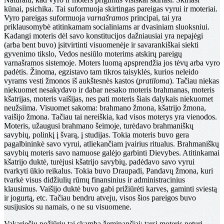
kūnai, psichika. Tai suformuoja skirtingas pareigas vyrui ir moteriai.
Vyro pareigas suformuoja
varnašramos
principai, tai yra
priklausomybė atitinkamam socialiniams ar dvasiniam sluoksniui.
Kadangi moteris dėl savo konstitucijos dažniausiai yra nepajėgi
(arba bent buvo) įsitvirtinti visuomenėje ir savarankiškai siekti
gyvenimo tikslo, Vedos nesiūlo moterims atskirų pareigų
varnašramos sistemoje. Moters luomą apsprendžia jos tėvų arba vyro
padėtis. Žinoma, egzistavo tam tikros taisyklės, kurios neleido
vyrams vesti žmonos iš aukštesnės kastos (
pratiloma
). Tačiau niekas
niekuomet nesakydavo ir dabar nesako moteris brahmanas, moteris
kšatrijas, moteris vaišijas, nes pati moteris šiais dalykais niekuomet
neužsiima. Visuomet sakoma: brahmano žmona, kšatrijo žmona,
vaišijo žmona. Tačiau tai nereiškia, kad visos moterys yra vienodos.
Moteris, užaugusi brahmano šeimoje, turėdavo brahmaniškų
savybių, polinkį į švarą, į studijas. Tokia moteris buvo gera
pagalbininkė savo vyrui, atliekančiam įvairius ritualus. Brahmaniškų
savybių moteris savo namuose galėjo garbinti Dievybes. Atitinkamai
kšatrijo duktė, turėjusi kšatrijo savybių, padėdavo savo vyrui
tvarkyti ūkio reikalus. Tokia buvo Draupadi, Pandavų žmona, kuri
tvarkė visus didžiulių rūmų finansinius ir administracinius
klausimus. Vaišijo duktė buvo gabi prižiūrėti karves, gaminti sviestą
ir jogurtą, etc. Tačiau bendru atveju, visos šios pareigos buvo
susijusios su namais, o ne su visuomene.
Vakariečių požiūriu tai skamba žeminančiai: tarsi moteris neturi