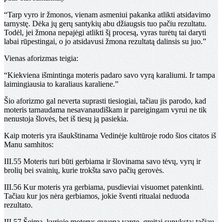
“Tarp vyro ir žmonos, vienam asmeniui pakanka atlikti atsidavimo
tarnystę. Dėka jų gerų santykių abu džiaugsis tuo pačiu rezultatu.
Todėl, jei žmona nepajėgi atlikti šį procesą, vyras turėtų tai daryti
labai rūpestingai, o jo atsidavusi žmona rezultatą dalinsis su juo.”
Vienas aforizmas teigia:
“Kiekviena išmintinga moteris padaro savo vyrą karaliumi. Ir tampa
laimingiausia to karaliaus karaliene.”
Šio aforizmo gal neverta suprasti tiesiogiai, tačiau jis parodo, kad
moteris tarnaudama nesavanaudiškam ir pareigingam vyrui ne tik
nenustoja šlovės, bet iš tiesų ją pasiekia.
Kaip moteris yra išaukštinama Vedinėje kultūroje rodo šios citatos iš
Manu samhitos:
III.55
Moteris turi būti gerbiama ir šlovinama savo tėvų, vyrų ir
brolių bei svainių, kurie trokšta savo pačių gerovės.
III.56
Kur moteris yra gerbiama, pusdieviai visuomet patenkinti.
Tačiau kur jos nėra gerbiamos, jokie šventi ritualai neduoda
rezultato.
III.57
Šeima, kurioje moterys gyvena varge, greitai sunyksta; tačiau