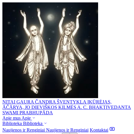
NITAI GAURA ČANDRA ŠVENTYKLA
ĮKŪRĖJAS,
ĀČĀRYA, JO DIEVIŠKOS KILMĖS A. C. BHAKTIVEDANTA
SWAMI PRABHUPĀDA
Apie mus
Apie
Biblioteka
Biblioteka
Naujienos ir Renginiai
Naujienos ir Renginiai
Kontaktai