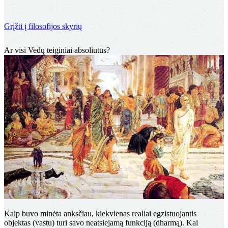
Grįžti į filosofijos skyrių
Vyras ir moteris Vedų kultūroje
Ar visi Vedų teiginiai absoliutūs?
Kaip buvo minėta anksčiau, kiekvienas realiai egzistuojantis
objektas (vastu) turi savo neatsiejamą funkciją (dharmą). Kai