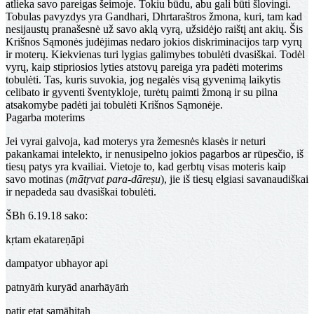
atlieka savo pareigas šeimoje. Tokiu būdu, abu gali būti šlovingi.
Tobulas pavyzdys yra Gandhari, Dhrtaraštros žmona, kuri, tam kad
nesijaustų pranašesnė už savo aklą vyrą, užsidėjo raištį ant akių. Šis
Krišnos Sąmonės judėjimas nedaro jokios diskriminacijos tarp vyrų
ir moterų. Kiekvienas turi lygias galimybes tobulėti dvasiškai. Todėl
vyrų, kaip stipriosios lyties atstovų pareiga yra padėti moterims
tobulėti. Tas, kuris suvokia, jog negalės visą gyvenimą laikytis
celibato ir gyventi šventykloje, turėtų paimti žmoną ir su pilna
atsakomybe padėti jai tobulėti Krišnos Sąmonėje.
Pagarba moterims
Jei vyrai galvoja, kad moterys yra žemesnės klasės ir neturi
pakankamai intelekto, ir nenusipelno jokios pagarbos ar rūpesčio, iš
tiesų patys yra kvailiai. Vietoje to, kad gerbtų visas moteris kaip
savo motinas (
mātṛvat para-dāreṣu
), jie iš tiesų elgiasi savanaudiškai
ir nepadeda sau dvasiškai tobulėti.
ŠBh 6.19.18 sako:
kṛtam ekatareṇāpi
dampatyor ubhayor api
patnyāṁ kuryād anarhāyāṁ
patir etat samāhitaḥ