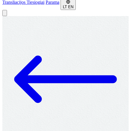
Transliacijos
Tiesiogiai
Parama
LT
EN