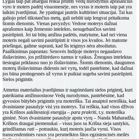
Lygiai taip pat atsargiai reikia priimti Vedų nurodymus aprašančius
vyro ir moters padėtį visuomenėje, nes vyras ir moteris taip pat yra
laikini įvardijimai. Jie ypatingai jautrūs kultūrinei situacijai. Tai kas
galiojo prieš tūkstančius metų, gali nebūti taip lengvai pritaikoma
šiomis dienomis. Vienas pavyzdys: Vedose moterys dažnai
aprašomos kaip žemesnio intelekto, nesugebančios savimi
pasirūpinti. Jei tai būtų amžina padėtis, matytume, kad nei viena
moteris negali savimi pasirūpinti ir visos jos kvailos. Jei matome
priešingai, galime suprasti, kad šis teiginys nėra absoliutus.
Paaiškinimas paprastas: Senovės Indijoje moterys negaudavo
išsilavinimo, jos prižiūrėdavo namus ir vaikus. Žmogaus intelektas
tiesiogiai priklauso nuo jo išsilavinimo. Šiomis dienomis, daugumos
moterų išsilavinimas didesnis nei vyrų, todėl pastebime, kad dažnai
jos būna protingesnės už vyrus ir puikiai sugeba savimi pasirūpinti.
Sielos prigimtis
Atmetus materialius įvardijimus ir nagrinėdami sielos prigimtį, kuri
pateikiama amžinuosiuose Vedų nurodymus, pastebėsime, kad
gyvosios būtybės prigimtis yra moteriška. Tai anaiptol nereiškia, kad
dvasiniame pasaulyje visi yra moterys. Tai reiškia, kad visos džīvos
yra Krišnos aukštesnioji energija –
para prakriti
, t.y. moteriška
giminė. Nors dvasiniame pasaulyje apstu vyrų – Nanda Maharadža,
Krišnos draugai piemenukai – visus juos su Krišna sieja santykis,
grindžiamas
rati
– potraukiu, kurį moteris jaučia vyrui. Visos
transcendentinės
rasos
yra persmelktos šitos egzistencinės meilės