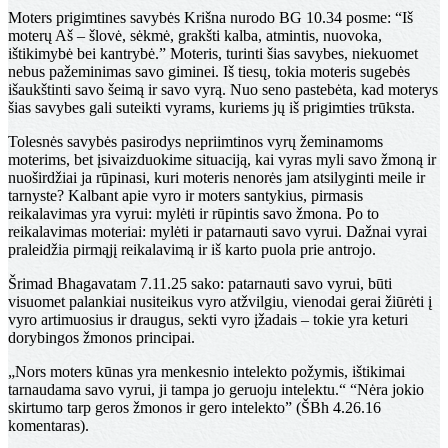
Moters prigimtines savybės Krišna nurodo BG 10.34 posme: “Iš
moterų Aš – šlovė, sėkmė, grakšti kalba, atmintis, nuovoka,
ištikimybė bei kantrybė.” Moteris, turinti šias savybes, niekuomet
nebus pažeminimas savo giminei. Iš tiesų, tokia moteris sugebės
išaukštinti savo šeimą ir savo vyrą. Nuo seno pastebėta, kad moterys
šias savybes gali suteikti vyrams, kuriems jų iš prigimties trūksta.
Tolesnės savybės pasirodys nepriimtinos vyrų žeminamoms
moterims, bet įsivaizduokime situaciją, kai vyras myli savo žmoną ir
nuoširdžiai ja rūpinasi, kuri moteris nenorės jam atsilyginti meile ir
tarnyste? Kalbant apie vyro ir moters santykius, pirmasis
reikalavimas yra vyrui: mylėti ir rūpintis savo žmona. Po to
reikalavimas moteriai: mylėti ir patarnauti savo vyrui. Dažnai vyrai
praleidžia pirmąjį reikalavimą ir iš karto puola prie antrojo.
Šrimad Bhagavatam 7.11.25 sako: patarnauti savo vyrui, būti
visuomet palankiai nusiteikus vyro atžvilgiu, vienodai gerai žiūrėti į
vyro artimuosius ir draugus, sekti vyro įžadais – tokie yra keturi
dorybingos žmonos principai.
„Nors moters kūnas yra menkesnio intelekto požymis, ištikimai
tarnaudama savo vyrui, ji tampa jo geruoju intelektu.“ “Nėra jokio
skirtumo tarp geros žmonos ir gero intelekto” (ŠBh 4.26.16
komentaras).