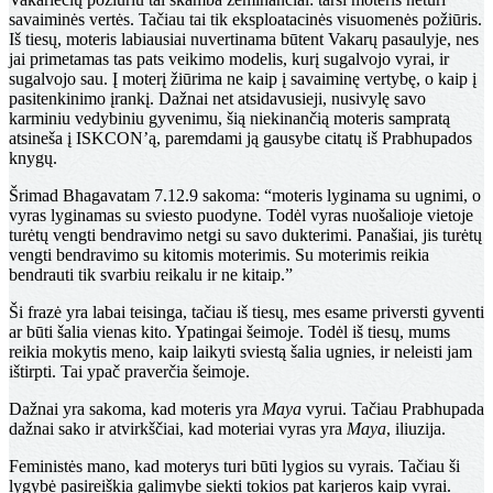
savaiminės vertės. Tačiau tai tik eksploatacinės visuomenės požiūris.
Iš tiesų, moteris labiausiai nuvertinama būtent Vakarų pasaulyje, nes
jai primetamas tas pats veikimo modelis, kurį sugalvojo vyrai, ir
sugalvojo sau. Į moterį žiūrima ne kaip į savaiminę vertybę, o kaip į
pasitenkinimo įrankį. Dažnai net atsidavusieji, nusivylę savo
karminiu vedybiniu gyvenimu, šią niekinančią moteris sampratą
atsineša į ISKCON’ą, paremdami ją gausybe citatų iš Prabhupados
knygų.
Šrimad Bhagavatam 7.12.9 sakoma: “moteris lyginama su ugnimi, o
vyras lyginamas su sviesto puodyne. Todėl vyras nuošalioje vietoje
turėtų vengti bendravimo netgi su savo dukterimi. Panašiai, jis turėtų
vengti bendravimo su kitomis moterimis. Su moterimis reikia
bendrauti tik svarbiu reikalu ir ne kitaip.”
Ši frazė yra labai teisinga, tačiau iš tiesų, mes esame priversti gyventi
ar būti šalia vienas kito. Ypatingai šeimoje. Todėl iš tiesų, mums
reikia mokytis meno, kaip laikyti sviestą šalia ugnies, ir neleisti jam
ištirpti. Tai ypač praverčia šeimoje.
Dažnai yra sakoma, kad moteris yra
Maya
vyrui. Tačiau Prabhupada
dažnai sako ir atvirkščiai, kad moteriai vyras yra
Maya
, iliuzija.
Feministės mano, kad moterys turi būti lygios su vyrais. Tačiau ši
lygybė pasireiškia galimybe siekti tokios pat karjeros kaip vyrai.