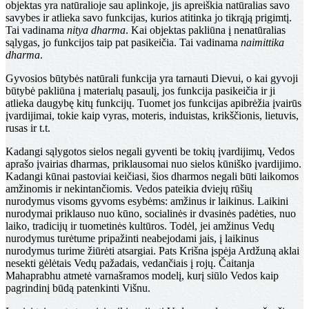
objektas yra natūralioje sau aplinkoje, jis apreiškia natūralias savo
savybes ir atlieka savo funkcijas, kurios atitinka jo tikrąją prigimtį.
Tai vadinama
nitya dharma
. Kai objektas pakliūna į nenatūralias
sąlygas, jo funkcijos taip pat pasikeičia. Tai vadinama
naimittika
dharma
.
Gyvosios būtybės natūrali funkcija yra tarnauti Dievui, o kai gyvoji
būtybė pakliūna į materialų pasaulį, jos funkcija pasikeičia ir ji
atlieka daugybę kitų funkcijų. Tuomet jos funkcijas apibrėžia įvairūs
įvardijimai, tokie kaip vyras, moteris, induistas, krikščionis, lietuvis,
rusas ir t.t.
Kadangi sąlygotos sielos negali gyventi be tokių įvardijimų, Vedos
aprašo įvairias dharmas, priklausomai nuo sielos kūniško įvardijimo.
Kadangi kūnai pastoviai keičiasi, šios dharmos negali būti laikomos
amžinomis ir nekintančiomis. Vedos pateikia dviejų rūšių
nurodymus visoms gyvoms esybėms: amžinus ir laikinus. Laikini
nurodymai priklauso nuo kūno, socialinės ir dvasinės padėties, nuo
laiko, tradicijų ir tuometinės kultūros. Todėl, jei amžinus Vedų
nurodymus turėtume pripažinti neabejodami jais, į laikinus
nurodymus turime žiūrėti atsargiai. Pats Krišna įspėja Ardžuną aklai
nesekti gėlėtais Vedų pažadais, vedančiais į rojų. Čaitanja
Mahaprabhu atmetė varnašramos modelį, kurį siūlo Vedos kaip
pagrindinį būdą patenkinti Višnu.