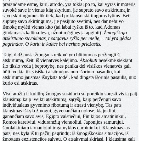
prarandame esmę, kuri, atrodo, yra tokia: po to, kai vyras ir moteris
suvokė save ir vienas kitą skyrium, jie suprato savo atskirtumą ir
savo skirtingumus tik tiek, kad priklauso skirtingoms lytims. Bet
supratę savo skirtingumą, jie pasijuto svetimi, nes dar nebuvo
išmokę mylėti vienas kito (tai labai ryšku iš to, kad Adomas
gindamasis kaltina Ievą, užuot mėginęs ją apginti).
Žmogiškojo
atskirtumo suvokimas, neatgavus ryšio per meilę, – tai yra gėdos
pagrindas. O kartu ir kaltės bei nerimo priežastis.
Taigi didžiausia žmogaus reikmė yra būtinumas peržengti šį
atskirtumą, išeiti iš vienatvės kalėjimo.
Absoliuti
nesėkmė siekiant
šio tikslo veda į beprotybę, nes panika dėl visiškos vienatvės gali
būti įveikta tik visiškai atsitraukus nuo išorinio pasaulio, kai
atskirtumo jausmas išnyksta todėl, kad dingsta išorinis pasaulis, nuo
kurio esi atskirtas.
Visų amžių ir kultūrų žmogus susiduria su poreikiu spręsti vis tą patį
klausimą: kaip įveikti atskirtumą, sąryšį, kaip peržengti savo
individualaus gyvenimo ribotumą ir atrasti vienybę. Tas pats
klausimas iškyla žmogui, gyvenančiam uolose, klajokliui,
ganančiam savo avis, Egipto valstiečiui, Finikijos amatininkui,
Romos kareiviui, viduramžių vienuoliui, Japonijos samurajui,
šiuolaikiniam tarnautojui ir gamyklos darbininkui. Klausimas tas
pats, nes kyla iš tų pačių pagrindų: iš žmogiškosios situacijos, iš
žmogaus egzistencijos sąlygų. O atsakymai skiriasi. Į klausimą gali