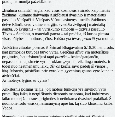
pradų, harmonija pažeidžiama.
„Brahma samhita“ teigia, kad visas kosmosas atsirado kaip meilės
žaidimas, kuriame dalyvauja Aukščiausi dvasinio ir materialaus
pasaulio Viešpačiai. Viešpats Višnu pasinėręs į meilės žaidimus su
deive Rāmā, savo vidine energija, sviedžia žvilgsnį į materialią
gamtą. Jo žvilgsnis – tai vyriškumo simbolis – didysis pasaulio
Tėvas – Šambhu, o materiali gamta – tai pradžia, iš kurios gimsta
visos būtybės – motinos įsčios. Krišna yra tėvas,
prakriti
yra motina.
Aukščiau cituotas posmas iš Šrimad Bhagavatam 6.18.30 nenurodo,
kad pirmosios būtybės buvo vyrai. Greičiau
dživa
yra moteriškos
prigimties, bet užsinorėjusi tapti
puruša
– besimėgaujančiu,
nepastebimai apsimetė vyru. Tokiam „vyrui“ reikalinga moteris, ir
todėl nuo neatmenamų laikų
dživos
keičia savo padėtį iš vienos į
kitą. Moteris, prisirišusi prie vyro kitą gyvenimą gauna vyro kūną ir
atvirkščiai.
Ar moterys lygios su vyrais?
Ankstesnis posmas teigia, jog moters funkcija yra suvilioti vyro
protą. Ilgą laiką ir netgi šiomis dienomis manoma, kad induizmas
laiko moterį žemesnės prigimties ir netinkama dvasinei praktikai. Ši
nuomonė rodo visišką neišmanymą apie tai, ką šiuo klausimu kalba
Vedos.
Natūralu, kad vyro ir moters prigimtis visiškai skiriasi. Skiriasi