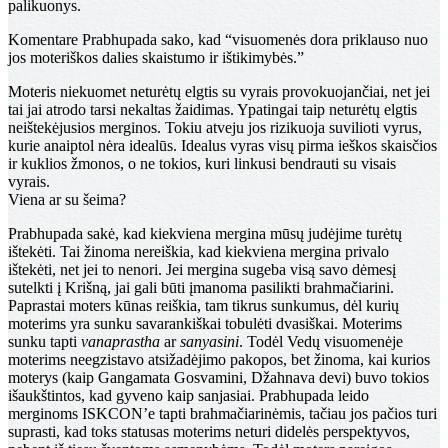
palikuonys.
Komentare Prabhupada sako, kad “visuomenės dora priklauso nuo
jos moteriškos dalies skaistumo ir ištikimybės.”
Moteris niekuomet neturėtų elgtis su vyrais provokuojančiai, net jei
tai jai atrodo tarsi nekaltas žaidimas. Ypatingai taip neturėtų elgtis
neištekėjusios merginos. Tokiu atveju jos rizikuoja suvilioti vyrus,
kurie anaiptol nėra idealūs. Idealus vyras visų pirma ieškos skaisčios
ir kuklios žmonos, o ne tokios, kuri linkusi bendrauti su visais
vyrais.
Viena ar su šeima?
Prabhupada sakė, kad kiekviena mergina mūsų judėjime turėtų
ištekėti. Tai žinoma nereiškia, kad kiekviena mergina privalo
ištekėti, net jei to nenori. Jei mergina sugeba visą savo dėmesį
sutelkti į Krišną, jai gali būti įmanoma pasilikti brahmačiarini.
Paprastai moters kūnas reiškia, tam tikrus sunkumus, dėl kurių
moterims yra sunku savarankiškai tobulėti dvasiškai. Moterims
sunku tapti
vanaprastha
ar
sanyasini
. Todėl Vedų visuomenėje
moterims neegzistavo atsižadėjimo pakopos, bet žinoma, kai kurios
moterys (kaip Gangamata Gosvamini, Džahnava devi) buvo tokios
išaukštintos, kad gyveno kaip sanjasiai. Prabhupada leido
merginoms ISKCON’e tapti brahmačiarinėmis, tačiau jos pačios turi
suprasti, kad toks statusas moterims neturi didelės perspektyvos,