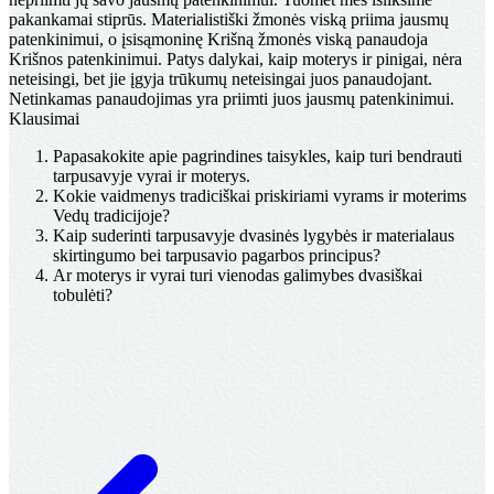
pakankamai stiprūs. Materialistiški žmonės viską priima jausmų
patenkinimui, o įsisąmoninę Krišną žmonės viską panaudoja
Krišnos patenkinimui. Patys dalykai, kaip moterys ir pinigai, nėra
neteisingi, bet jie įgyja trūkumų neteisingai juos panaudojant.
Netinkamas panaudojimas yra priimti juos jausmų patenkinimui.
Klausimai
Papasakokite apie pagrindines taisykles, kaip turi bendrauti
tarpusavyje vyrai ir moterys.
Kokie vaidmenys tradiciškai priskiriami vyrams ir moterims
Vedų tradicijoje?
Kaip suderinti tarpusavyje dvasinės lygybės ir materialaus
skirtingumo bei tarpusavio pagarbos principus?
Ar moterys ir vyrai turi vienodas galimybes dvasiškai
tobulėti?