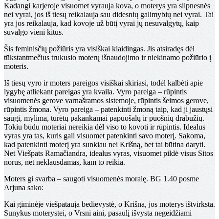
Kadangi karjeroje visuomet vyrauja kova, o moterys yra silpnesnės
nei vyrai, jos iš tiesų reikalauja sau didesnių galimybių nei vyrai. Tai
yra jos reikalauja, kad kovoje už būtį vyrai jų nesuvalgytų, kaip
suvalgo vieni kitus.
Šis feminisčių požiūris yra visiškai klaidingas. Jis atsiradęs dėl
tūkstantmečius trukusio moterų išnaudojimo ir niekinamo požiūrio į
moteris.
Iš tiesų vyro ir moters pareigos visiškai skiriasi, todėl kalbėti apie
lygybę atliekant pareigas yra kvaila. Vyro pareiga – rūpintis
visuomenės gerove varnašramos sistemoje, rūpintis šeimos gerove,
rūpintis žmona. Vyro pareiga – patenkinti žmoną taip, kad ji jaustųsi
saugi, mylima, turėtų pakankamai papuošalų ir puošnių drabužių.
Tokiu būdu moteriai nereikia dėl viso to kovoti ir rūpintis. Idealus
vyras yra tas, kuris gali visuomet patenkinti savo moterį. Sakoma,
kad patenkinti moterį yra sunkiau nei Krišną, bet tai būtina daryti.
Net Viešpats Ramačiandra, idealus vyras, visuomet pildė visus Sitos
norus, net neklausdamas, kam to reikia.
Moters gi svarba – saugoti visuomenės moralę. BG 1.40 posme
Arjuna sako:
Kai giminėje viešpatauja bedievystė, o Krišna, jos moterys ištvirksta.
Sunykus moterystei, o Vrsni aini, pasaulį išvysta negeidžiami