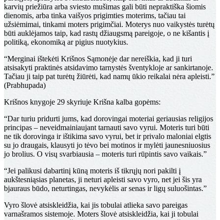
karvių priežiūra arba sviesto mušimas gali būti nepraktiška šiomis
dienomis, arba tinka vaišyos prigimties moterims, tačiau tai
užsiėmimai, tinkami moters prigimčiai. Moterys nuo vaikystės turėtų
būti auklėjamos taip, kad rastų džiaugsmą pareigoje, o ne kišantis į
politiką, ekonomiką ar pigius nuotykius.
“Merginai ištekėti Krišnos Sąmonėje dar nereiškia, kad ji turi
atsisakyti praktinės atsidavimo tarnystės šventykloje ar sankirtanoje.
Tačiau ji taip pat turėtų žiūrėti, kad namų ūkio reikalai nėra apleisti.”
(Prabhupada)
Krišnos knygoje 29 skyriuje Krišna kalba gopėms:
“Dar turiu pridurti jums, kad dorovingai moteriai geriausias religijos
principas – neveidmainiaujant tarnauti savo vyrui. Moteris turi būti
ne tik dorovinga ir ištikima savo vyrui, bet ir privalo maloniai elgtis
su jo draugais, klausyti jo tėvo bei motinos ir mylėti jaunesniuosius
jo brolius. O visų svarbiausia – moteris turi rūpintis savo vaikais.”
“Jei palikusi dabartinį kūną moteris iš tikrųjų nori pakilti į
aukštesniąsias planetas, ji neturi apleisti savo vyro, net jei šis yra
bjauraus būdo, neturtingas, nevykėlis ar senas ir ligų suluošintas.”
Vyro šlovė atsiskleidžia, kai jis tobulai atlieka savo pareigas
varnašramos sistemoje. Moters šlovė atsiskleidžia, kai ji tobulai