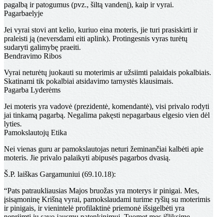
pagalbą ir patogumus (pvz., šiltą vandenį), kaip ir vyrai.
Pagarbaelyje
Jei vyrai stovi ant kelio, kuriuo eina moteris, jie turi prasiskirti ir
praleisti ją (neversdami eiti aplink). Protingesnis vyras turėtų
sudaryti galimybę praeiti.
Bendravimo Ribos
Vyrai neturėtų juokauti su moterimis ar užsiimti palaidais pokalbiais.
Skatinami tik pokalbiai atsidavimo tarnystės klausimais.
Pagarba Lyderėms
Jei moteris yra vadovė (prezidentė, komendantė), visi privalo rodyti
jai tinkamą pagarbą. Negalima pakęsti nepagarbaus elgesio vien dėl
lyties.
Pamokslautojų Etika
Nei vienas guru ar pamokslautojas neturi žeminančiai kalbėti apie
moteris. Jie privalo palaikyti abipusės pagarbos dvasią.
Š.P. laiškas Gargamuniui (69.10.18):
“Pats patraukliausias Majos bruožas yra moterys ir pinigai. Mes,
įsisąmoninę Krišną vyrai, pamokslaudami turime ryšių su moterimis
ir pinigais, ir vienintelė profilaktinė priemonė išsigelbėti yra
nepriimti jų savo jausmų patenkinimui. Tuomet mes išliksime