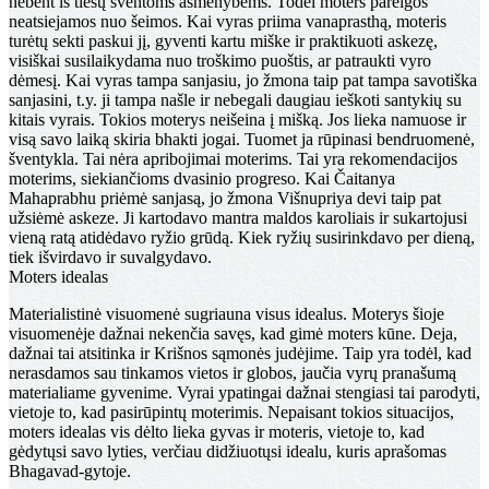
nebent iš tiesų šventoms asmenybėms. Todėl moters pareigos
neatsiejamos nuo šeimos. Kai vyras priima vanaprasthą, moteris
turėtų sekti paskui jį, gyventi kartu miške ir praktikuoti askezę,
visiškai susilaikydama nuo troškimo puoštis, ar patraukti vyro
dėmesį. Kai vyras tampa sanjasiu, jo žmona taip pat tampa savotiška
sanjasini, t.y. ji tampa našle ir nebegali daugiau ieškoti santykių su
kitais vyrais. Tokios moterys neišeina į mišką. Jos lieka namuose ir
visą savo laiką skiria bhakti jogai. Tuomet ja rūpinasi bendruomenė,
šventykla. Tai nėra apribojimai moterims. Tai yra rekomendacijos
moterims, siekiančioms dvasinio progreso. Kai Čaitanya
Mahaprabhu priėmė sanjasą, jo žmona Višnupriya devi taip pat
užsiėmė askeze. Ji kartodavo mantra maldos karoliais ir sukartojusi
vieną ratą atidėdavo ryžio grūdą. Kiek ryžių susirinkdavo per dieną,
tiek išvirdavo ir suvalgydavo.
Moters idealas
Materialistinė visuomenė sugriauna visus idealus. Moterys šioje
visuomenėje dažnai nekenčia savęs, kad gimė moters kūne. Deja,
dažnai tai atsitinka ir Krišnos sąmonės judėjime. Taip yra todėl, kad
nerasdamos sau tinkamos vietos ir globos, jaučia vyrų pranašumą
materialiame gyvenime. Vyrai ypatingai dažnai stengiasi tai parodyti,
vietoje to, kad pasirūpintų moterimis. Nepaisant tokios situacijos,
moters idealas vis dėlto lieka gyvas ir moteris, vietoje to, kad
gėdytųsi savo lyties, verčiau didžiuotųsi idealu, kuris aprašomas
Bhagavad-gytoje.