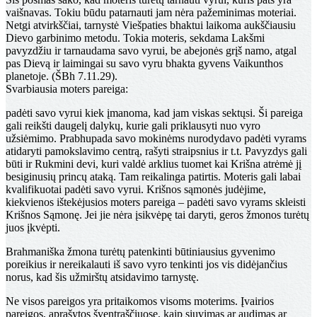
vaišnavas. Tokiu būdu patarnauti jam nėra pažeminimas moteriai.
Netgi atvirkščiai, tarnystė Viešpaties bhaktui laikoma aukščiausiu
Dievo garbinimo metodu. Tokia moteris, sekdama Lakšmi
pavyzdžiu ir tarnaudama savo vyrui, be abejonės grįš namo, atgal
pas Dievą ir laimingai su savo vyru bhakta gyvens Vaikunthos
planetoje. (ŠBh 7.11.29).
Svarbiausia moters pareiga:
padėti savo vyrui kiek įmanoma, kad jam viskas sektųsi. Ši pareiga
gali reikšti daugelį dalykų, kurie gali priklausyti nuo vyro
užsiėmimo. Prabhupada savo mokinėms nurodydavo padėti vyrams
atidaryti pamokslavimo centrą, rašyti straipsnius ir t.t. Pavyzdys gali
būti ir Rukmini devi, kuri valdė arklius tuomet kai Krišna atrėmė jį
besiginusių princų ataką. Tam reikalinga patirtis. Moteris gali labai
kvalifikuotai padėti savo vyrui. Krišnos sąmonės judėjime,
kiekvienos ištekėjusios moters pareiga – padėti savo vyrams skleisti
Krišnos Sąmonę. Jei jie nėra įsikvėpę tai daryti, geros žmonos turėtų
juos įkvėpti.
Brahmaniška žmona turėtų patenkinti būtiniausius gyvenimo
poreikius ir nereikalauti iš savo vyro tenkinti jos vis didėjančius
norus, kad šis užmirštų atsidavimo tarnystę.
Ne visos pareigos yra pritaikomos visoms moterims. Įvairios
pareigos, aprašytos šventraščiuose, kaip siuvimas ar audimas ar