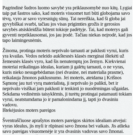
Pagrindinė šudros luomo savybė yra priklausomybė nuo kitų. Lygiai
taip pat šastros sako, kad moteris visuomet turi būti globojama savo
tėvų, vyro ar savo vyresniųjų sūnų. Tai nereiškia, kad ši globa jai
gyvybiškai svarbi, tačiau jos visas prigimties grožis ir gerosios
savybės atsiskleidžia būtent tokioje padėtyje. Tai, kad moterys gali
gyventi nepriklausomai, jos jau įrodė. Tačiau niekas neįrodė, kad jos
tapo laimingesnėmis.
Žinoma, protinga moteris neprivalo tarnauti ar paklusti vyrui, kuris
yra kvailas. Vedos neleido aukštesnės klasės merginai ištekėti už
žemesnės klasės vyro, kad šis nenutemptų jos žemyn. Kiekvienai
moteriai reikalingas idealas, kuriam ji galėtų tarnauti, o ne vyras,
kuris nieko nesugebėdamas (nei dvasine, nei materialia prasme),
reikalauja žmonos paklusnumo. Jei moteris, ateidama į Krišnos
Sąmonę jau turi vyrą materialistą, ji neprivalo jo palikti, bet ir
neprivalo visiškai jam paklusti ir tenkinti jo nuodėmingas užgaidas.
Sekdama vedinėmis taisyklėmis, ji turėtų protingai patarnauti tokiam
vyrui, neatstumdama jo ir pamalonindama jį, tapti jo dvasiniu
vadovu.
Ištekėjusios moters pareigos
Šventraščiuose aprašytos moters pareigos skirtos idealiam atvejui:
vyras idealus, jis myli ir rūpinasi savo žmona bei vaikais. Jis atlieka
savo pareigas visuomenėje ir yra dvasinis vadovas savo žmonai.