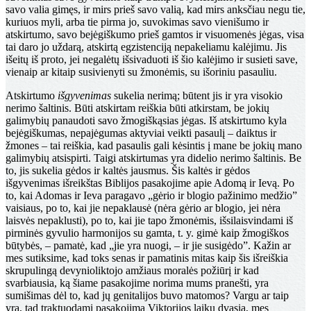
savo valia gimęs, ir mirs prieš savo valią, kad mirs anksčiau negu tie,
kuriuos myli, arba tie pirma jo, suvokimas savo vienišumo ir
atskirtumo, savo bejėgiškumo prieš gamtos ir visuomenės jėgas, visa
tai daro jo uždarą, atskirtą egzistenciją nepakeliamu kalėjimu. Jis
išeitų iš proto, jei negalėtų išsivaduoti iš šio kalėjimo ir susieti save,
vienaip ar kitaip susivienyti su žmonėmis, su išoriniu pasauliu.
Atskirtumo
išgyvenimas
sukelia nerimą; būtent jis ir yra visokio
nerimo šaltinis. Būti atskirtam reiškia būti atkirstam, be jokių
galimybių panaudoti savo žmogiškąsias jėgas. Iš atskirtumo kyla
bejėgiškumas, nepajėgumas aktyviai veikti pasaulį – daiktus ir
žmones – tai reiškia, kad pasaulis gali kėsintis į mane be jokių mano
galimybių atsispirti. Taigi atskirtumas yra didelio nerimo šaltinis. Be
to, jis sukelia gėdos ir kaltės jausmus. Šis kaltės ir gėdos
išgyvenimas išreikštas Biblijos pasakojime apie Adomą ir Ievą. Po
to, kai Adomas ir Ieva paragavo „gėrio ir blogio pažinimo medžio”
vaisiaus, po to, kai jie nepaklausė (nėra gėrio ar blogio, jei nėra
laisvės nepaklusti), po to, kai jie tapo žmonėmis, išsilaisvindami iš
pirminės gyvulio harmonijos su gamta, t. y. gimė kaip žmogiškos
būtybės, – pamatė, kad „jie yra nuogi, – ir jie susigėdo”. Kažin ar
mes sutiksime, kad toks senas ir pamatinis mitas kaip šis išreiškia
skrupulingą devynioliktojo amžiaus moralės požiūrį ir kad
svarbiausia, ką šiame pasakojime norima mums pranešti, yra
sumišimas dėl to, kad jų genitalijos buvo matomos? Vargu ar taip
yra, tad traktuodami pasakojimą Viktorijos laikų dvasia, mes