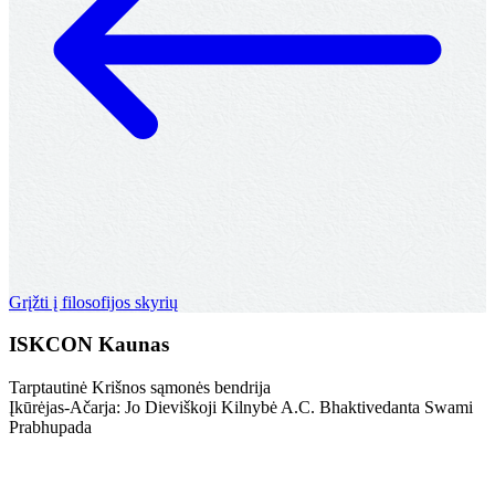
Grįžti į filosofijos skyrių
ISKCON Kaunas
Tarptautinė Krišnos sąmonės bendrija
Įkūrėjas-Ačarja: Jo Dieviškoji Kilnybė A.C. Bhaktivedanta Swami
Prabhupada