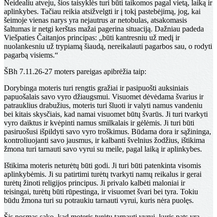
Neidealiu atveju, šios taisyklės turi būti taikomos pagal vietą, laiką ir
aplinkybes. Tačiau reikia atsižvelgti ir į tokį pastebėjimą, jog, kai
šeimoje vienas narys yra nejautrus ar netobulas, atsakomasis
šaltumas ir netgi kerštas mažai pagerina situaciją. Dažniau padeda
Viešpaties Čaitanjos principas: „būti kantresniu už medį ir
nuolankesniu už trypiamą šiaudą, nereikalauti pagarbos sau, o rodyti
pagarbą visiems.“
ŠBh 7.11.26-27 moters pareigas apibrėžia taip:
Dorybinga moteris turi rengtis gražiai ir pasipuošti auksiniais
papuošalais savo vyro džiaugsmui. Visuomet dėvėdama švarius ir
patrauklius drabužius, moteris turi šluoti ir valyti namus vandeniu
bei kitais skysčiais, kad namai visuomet būtų švarūs. Ji turi tvarkyti
vyro daiktus ir kvėpinti namus smilkalais ir gėlėmis. Ji turi būti
pasiruošusi išpildyti savo vyro troškimus. Būdama dora ir sąžininga,
kontroliuojanti savo jausmus, ir kalbanti švelnius žodžius, ištikima
žmona turi tarnauti savo vyrui su meile, pagal laiką ir aplinkybes.
Ištikima moteris neturėtų būti godi. Ji turi būti patenkinta visomis
aplinkybėmis. Ji su patirtimi turėtų tvarkyti namų reikalus ir gerai
turėtų žinoti religijos principus. Ji privalo kalbėti maloniai ir
teisingai, turėtų būti rūpestinga, ir visuomet švari bei tyra. Tokiu
būdu žmona turi su potraukiu tarnauti vyrui, kuris nėra puolęs.
Šis posmas sako, kad moteris turėtų tarnauti vyrui, kuris pats yra