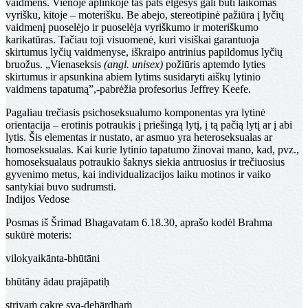
vaidmens. Vienoje aplinkoje tas pats elge­sys gali būti laikomas
vyrišku, kitoje – moterišku. Be abejo, stereotipinė pažiūra į lyčių
vaidmenį puoselėjo ir puoselėja vyriškumo ir moteriškumo
karikatūras. Tačiau toji visuo­menė, kuri visiškai garantuoja
skirtumus lyčių vaidmenyse, iškraipo antrinius papildomus lyčių
bruožus. „Vienaseksis
(angl. unisex)
požiūris aptemdo lyties
skirtumus ir apsunkina abiem lytims susidaryti aiškų lytinio
vaidmens tapatumą”,-pabrėžia profesorius Jeffrey Keefe.
Pagaliau trečiasis psichoseksualumo komponentas yra
ly­tinė
orientacija
– erotinis potraukis į priešingą lytį, į tą pa­čią lytį ar į abi
lytis. Šis elementas ir nustato, ar asmuo yra heteroseksualas ar
homoseksualas. Kai kurie lytinio tapa­tumo žinovai mano, kad, pvz.,
homoseksualaus potraukio šaknys siekia antruosius ir trečiuosius
gyvenimo metus, kai individualizacijos laiku motinos ir vaiko
santykiai buvo su­drumsti.
Indijos Vedose
Posmas iš Šrimad Bhagavatam 6.18.30, aprašo kodėl Brahma
sukūrė moteris:
vilokyaikānta-bhūtāni
bhūtāny ādau prajāpatiḥ
striyaṁ cakre sva-dehārdhaṁ