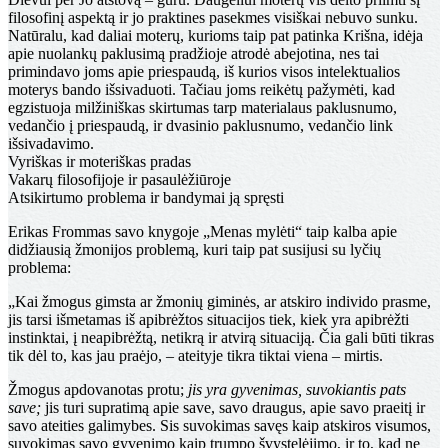
filosofinį aspektą ir jo praktines pasekmes visiškai nebuvo sunku.
Natūralu, kad daliai moterų, kurioms taip pat patinka Krišna, idėja
apie nuolankų paklusimą pradžioje atrodė abejotina, nes tai
primindavo joms apie priespaudą, iš kurios visos intelektualios
moterys bando išsivaduoti. Tačiau joms reikėtų pažymėti, kad
egzistuoja milžiniškas skirtumas tarp materialaus paklusnumo,
vedančio į priespaudą, ir dvasinio paklusnumo, vedančio link
išsivadavimo.
Vyriškas ir moteriškas pradas
Vakarų filosofijoje ir pasaulėžiūroje
Atsikirtumo problema ir bandymai ją spręsti
Erikas Frommas savo knygoje „Menas mylėti“ taip kalba apie
didžiausią žmonijos problemą, kuri taip pat susijusi su lyčių
problema:
„Kai žmogus gimsta ar žmonių giminės, ar atskiro individo prasme,
jis tarsi išmetamas iš apibrėžtos situacijos tiek, kiek yra apibrėžti
instinktai, į neapibrėžtą, netikrą ir atvirą situaciją. Čia gali būti tikras
tik dėl to, kas jau praėjo, – ateityje tikra tiktai viena – mirtis.
Žmogus apdovanotas protu;
jis yra gyvenimas, suvokiantis pats
save;
jis turi supratimą apie save, savo draugus, apie savo praeitį ir
savo ateities galimybes. Sis suvokimas savęs kaip atskiros visumos,
suvokimas savo gyvenimo kaip trumpo švystelėjimo, ir to, kad ne