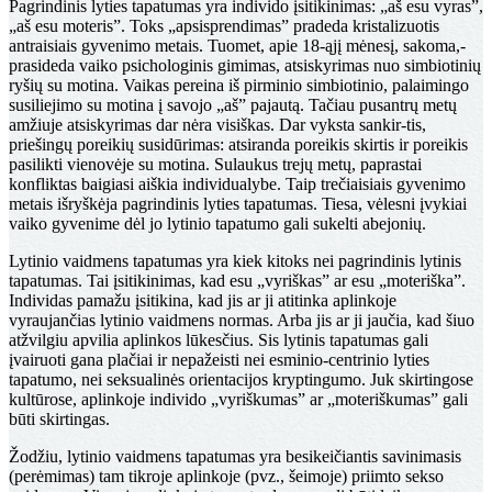
Pagrindinis lyties tapatumas yra individo įsitikinimas: „aš esu vyras”,
„aš esu moteris”. Toks „apsisprendimas” pradeda kristalizuotis
antraisiais gyvenimo metais. Tuomet, apie 18-ąjį mėnesį, sakoma,-
prasideda vaiko psichologi­nis gimimas, atsiskyrimas nuo simbiotinių
ryšių su motina. Vaikas pereina iš pirminio simbiotinio, palaimingo
susilie­jimo su motina į savojo „aš” pajautą. Tačiau pusantrų metų
amžiuje atsiskyrimas dar nėra visiškas. Dar vyksta sankir-tis,
priešingų poreikių susidūrimas: atsiranda poreikis skirtis ir poreikis
pasilikti vienovėje su motina. Sulaukus trejų me­tų, paprastai
konfliktas baigiasi aiškia individualybe. Taip trečiaisiais gyvenimo
metais išryškėja pagrindinis lyties ta­patumas. Tiesa, vėlesni įvykiai
vaiko gyvenime dėl jo lytinio tapatumo gali sukelti abejonių.
Lytinio vaidmens tapatumas yra kiek kitoks nei pagrin­dinis lytinis
tapatumas. Tai įsitikinimas, kad esu „vyriškas” ar esu „moteriška”.
Individas pamažu įsitikina, kad jis ar ji atitinka aplinkoje
vyraujančias lytinio vaidmens normas. Arba jis ar ji jaučia, kad šiuo
atžvilgiu apvilia aplinkos lūkes­čius. Sis lytinis tapatumas gali
įvairuoti gana plačiai ir nepa­žeisti nei esminio-centrinio lyties
tapatumo, nei seksualinės orientacijos kryptingumo. Juk skirtingose
kultūrose, aplinkoje individo „vyriškumas” ar „moteriškumas” gali
būti skirtingas.
Žodžiu, lytinio vaidmens tapatumas yra besikeičiantis savinimasis
(perėmimas) tam tikroje aplinkoje (pvz., šeimo­je) priimto sekso